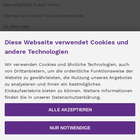
Was empfiehlt Robert Franz?
Sitemap von robert-franz-naturwaren.de
DE-ÖKO-006
Links
Diese Webseite verwendet Cookies und
Umweltengagement
andere Technologien
Widerruf der Bestellung
Wir verwenden Cookies und ähnliche Technologien, auch
von Drittanbietern, um die ordentliche Funktionsweise der
Website zu gewährleisten, die Nutzung unseres Angebotes
zu analysieren und Ihnen ein bestmögliches
Zahlungsmethoden
Einkaufserlebnis bieten zu können. Weitere Informationen
finden Sie in unserer Datenschutzerklärung.
ALLE AKZEPTIEREN
NUR NOTWENDIGE