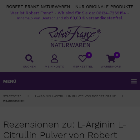
ROBERT FRANZ NATURWAREN - NUR ORIGINALE PRODUKTE
Wer ist Robert Franz?
-
Wir sind für Sie da:
06124-7269154
-
ab 60,00 € versandkostenfrei.
Innerhalb von Deutschland
0
0
SUCHEN
MEIN KONTO
MERKZETTEL
WARENKORB
MENÜ
STARTSEITE
L-ARGININ L-CITRULLIN PULVER VON ROBERT FRANZ
REZENSIONEN
Rezensionen zu: L-Arginin L-
Citrullin Pulver von Robert