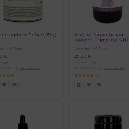
ccoraphan Pulver 50g
Augen-Kapseln von
Robert Franz 60 Stü
zeit:
1-3 Tage
Lieferzeit:
1-3 Tage
0 €
25,90 €
 € pro Kg
835,48 € pro Kg
 % MwSt. zzgl.
Versandkosten
inkl. 7 % MwSt. zzgl.
Versandkosten
(3)
(14)