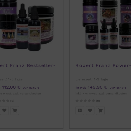
ert Franz Bestseller-
Robert Franz Power
zeit:
1-3 Tage
Lieferzeit:
1-3 Tage
112,00 €
149,90 €
s
UVP 113,60 €
Ihr Preis
UVP 155,40 €
 % MwSt. zzgl.
Versandkosten
inkl. 7 % MwSt. zzgl.
Versandkosten
(0)
(0)