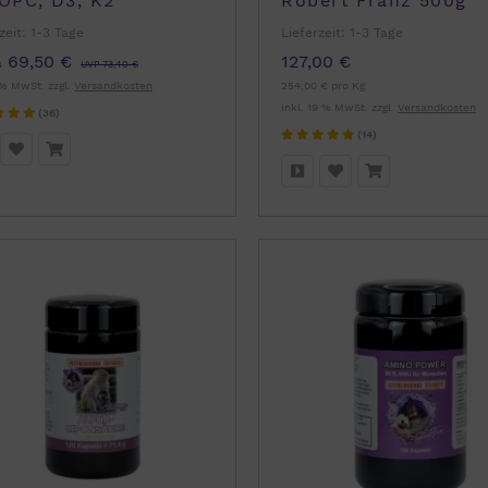
 OPC, D3, K2
Robert Franz 500g
zeit:
1-3 Tage
Lieferzeit:
1-3 Tage
69,50 €
127,00 €
s
UVP 73,40 €
 % MwSt. zzgl.
Versandkosten
254,00 € pro Kg
inkl. 19 % MwSt. zzgl.
Versandkosten
(36)
(14)