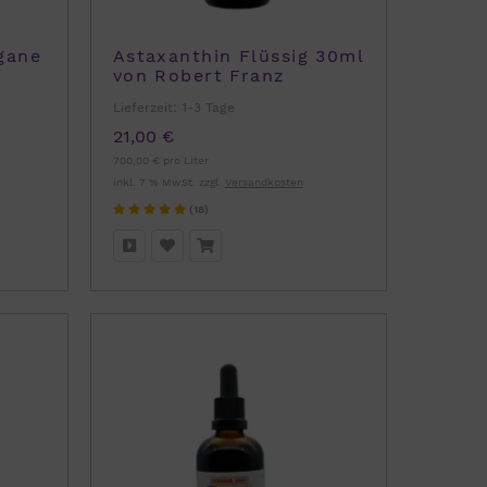
gane
Astaxanthin Flüssig 30ml
von Robert Franz
Lieferzeit:
1-3 Tage
21,00 €
700,00 € pro Liter
inkl. 7 % MwSt. zzgl.
Versandkosten
(18)