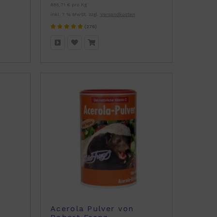
885,71 € pro Kg
inkl. 7 % MwSt. zzgl.
Versandkosten
(276)
Acerola Pulver von