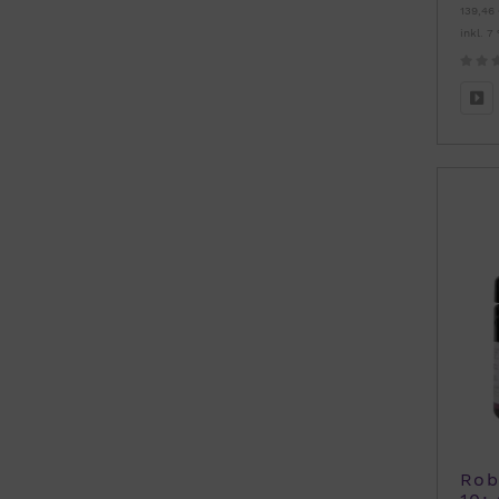
139,46 
inkl. 7
Rob