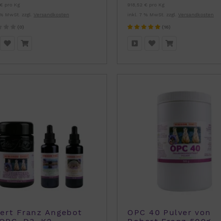
€ pro Kg
918,52 € pro Kg
 % MwSt. zzgl.
Versandkosten
inkl. 7 % MwSt. zzgl.
Versandkosten
(0)
(16)
ert Franz Angebot
OPC 40 Pulver von