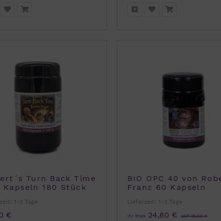
ert´s Turn Back Time
BIO OPC 40 von Rob
 Kapseln 180 Stück
Franz 60 Kapseln
 Robert Franz
zeit:
1-3 Tage
Lieferzeit:
1-3 Tage
0 €
24,80 €
Ihr Preis
UVP 25,00 €