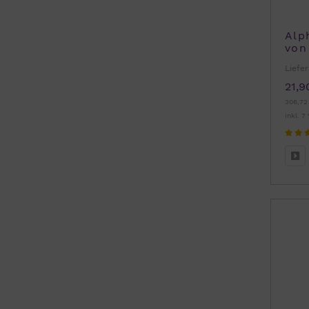
Alp
von
Liefer
21,9
306,72
inkl. 7