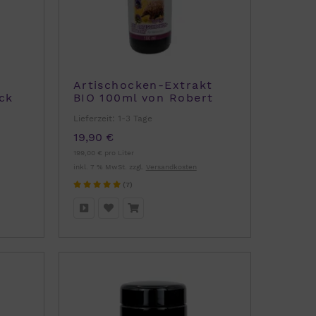
Artischocken-Extrakt
ck
BIO 100ml von Robert
Franz
Lieferzeit:
1-3 Tage
19,90 €
199,00 € pro Liter
inkl. 7 % MwSt. zzgl.
Versandkosten
(7)