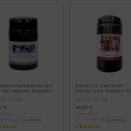
weintraubenextrakt
Robert's Senioren-
 60 vegane Kapseln
Pulver von Robert F
 Robert Franz
250g
zeit:
1-3 Tage
Lieferzeit:
1-3 Tage
0 €
29,50 €
 € pro Kg
118,00 € pro Kg
 % MwSt. zzgl.
Versandkosten
inkl. 7 % MwSt. zzgl.
Versandkosten
(42)
(7)