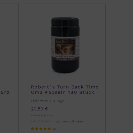
Robert´s Turn Back Time
ranz
Oma Kapseln 180 Stück
von Robert Franz
Lieferzeit:
1-3 Tage
20,50 €
139,46 € pro Kg
inkl. 7 % MwSt. zzgl.
Versandkosten
(2)