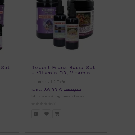
-Set
Robert Franz Basis-Set
– Vitamin D3, Vitamin
K2, Magnesium & Vitamin
Lieferzeit:
1-3 Tage
C
86,90 €
Ihr Preis
UVP 88,80 €
inkl. 7 % MwSt. zzgl.
Versandkosten
(0)