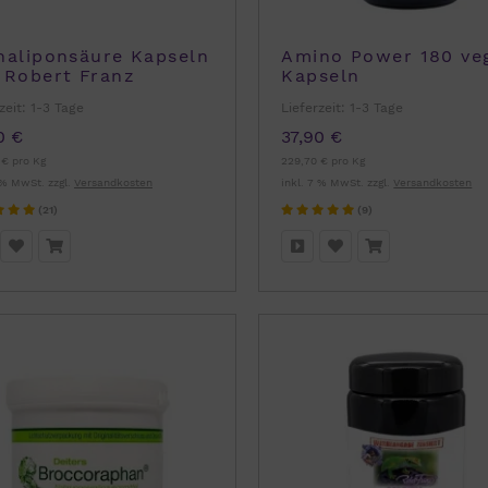
haliponsäure Kapseln
Amino Power 180 ve
 Robert Franz
Kapseln
zeit:
1-3 Tage
Lieferzeit:
1-3 Tage
0 €
37,90 €
 € pro Kg
229,70 € pro Kg
 % MwSt. zzgl.
Versandkosten
inkl. 7 % MwSt. zzgl.
Versandkosten
(21)
(9)