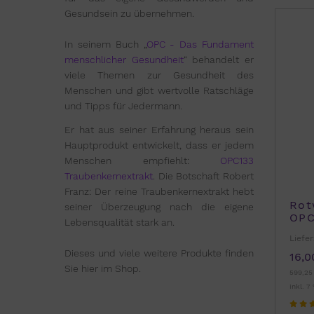
Gesundsein zu übernehmen.
In seinem Buch „
OPC - Das Fundament
menschlicher Gesundheit
“ behandelt er
viele Themen zur Gesundheit des
Menschen und gibt wertvolle Ratschläge
und Tipps für Jedermann.
Er hat aus seiner Erfahrung heraus sein
Hauptprodukt entwickelt, dass er jedem
Menschen empfiehlt:
OPC133
Traubenkernextrakt
. Die Botschaft Robert
Franz: Der reine Traubenkernextrakt hebt
Rot
seiner Überzeugung nach die eigene
OPC
Lebensqualität stark an.
von
Liefer
Dieses und viele weitere Produkte finden
16,0
Sie hier im Shop.
599,25
inkl. 7