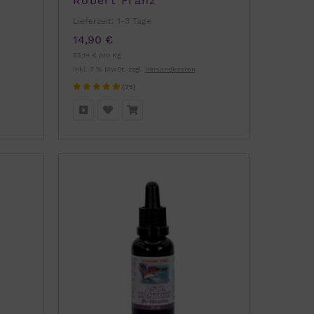
Robert Franz
Lieferzeit:
1-3 Tage
14,90 €
85,14 € pro Kg
inkl. 7 % MwSt. zzgl.
Versandkosten
(75)