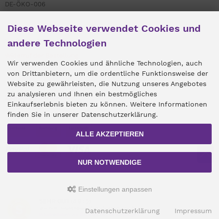
DE-ÖKO-006
Links
Diese Webseite verwendet Cookies und
Umweltengagement
andere Technologien
Widerruf der Bestellung
Wir verwenden Cookies und ähnliche Technologien, auch
von Drittanbietern, um die ordentliche Funktionsweise der
Website zu gewährleisten, die Nutzung unseres Angebotes
zu analysieren und Ihnen ein bestmögliches
Zahlungsmethoden
Einkaufserlebnis bieten zu können. Weitere Informationen
finden Sie in unserer Datenschutzerklärung.
ALLE AKZEPTIEREN
NUR NOTWENDIGE
Einstellungen anpassen
SEHR GUT
(4.9 / 5)
Alle Preise inkl. gesetzl. MwSt. zzgl.
Versandkosten
. Die durchgestrichenen
aus
686
Bewertungen bei: shopvote.de ⓘ
Datenschutzerklärung
Impressum
Preise entsprechen dem bisherigen Preis bei Robert Franz Naturwaren.
Informationen zur Echtheit der Bewertungen
mod
ified eCommerce Shopsoftware © 2009-2026