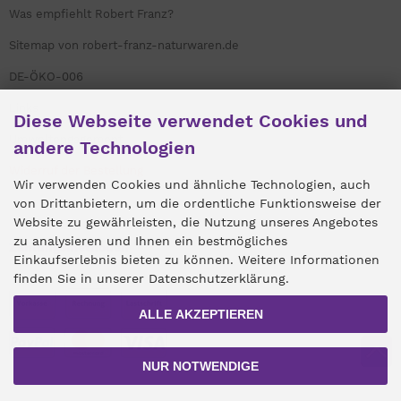
Was empfiehlt Robert Franz?
Sitemap von robert-franz-naturwaren.de
DE-ÖKO-006
Links
Diese Webseite verwendet Cookies und
Umweltengagement
andere Technologien
Widerruf der Bestellung
Wir verwenden Cookies und ähnliche Technologien, auch
von Drittanbietern, um die ordentliche Funktionsweise der
Website zu gewährleisten, die Nutzung unseres Angebotes
zu analysieren und Ihnen ein bestmögliches
Zahlungsmethoden
Einkaufserlebnis bieten zu können. Weitere Informationen
finden Sie in unserer Datenschutzerklärung.
ALLE AKZEPTIEREN
NUR NOTWENDIGE