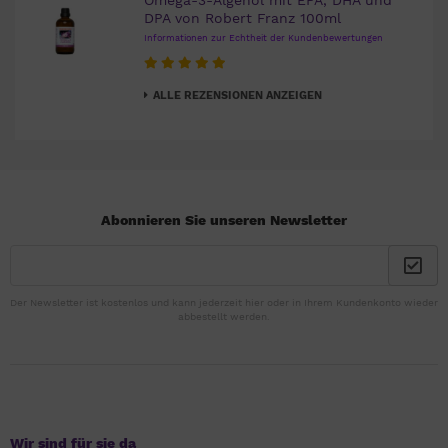
Omega-3-Algenöl mit EPA, DHA und
DPA von Robert Franz 100ml
Informationen zur Echtheit der Kundenbewertungen
ALLE REZENSIONEN ANZEIGEN
Abonnieren Sie unseren Newsletter
Der Newsletter ist kostenlos und kann jederzeit hier oder in Ihrem Kundenkonto wieder
abbestellt werden.
Wir sind für sie da