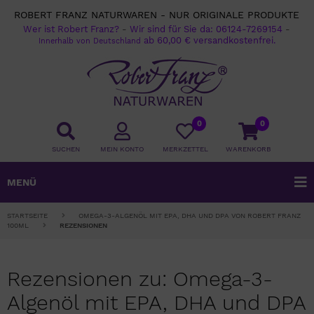
ROBERT FRANZ NATURWAREN - NUR ORIGINALE PRODUKTE
Wer ist Robert Franz?
-
Wir sind für Sie da:
06124-7269154
-
ab 60,00 € versandkostenfrei.
Innerhalb von Deutschland
0
0
SUCHEN
MEIN KONTO
MERKZETTEL
WARENKORB
MENÜ
STARTSEITE
OMEGA-3-ALGENÖL MIT EPA, DHA UND DPA VON ROBERT FRANZ
100ML
REZENSIONEN
Rezensionen zu: Omega-3-
Algenöl mit EPA, DHA und DPA