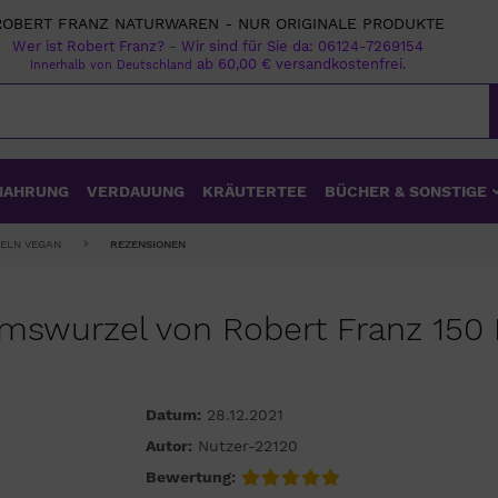
ROBERT FRANZ NATURWAREN - NUR ORIGINALE PRODUKTE
Wer ist Robert Franz?
-
Wir sind für Sie da:
06124-7269154
ab 60,00 € versandkostenfrei.
Innerhalb von Deutschland
NAHRUNG
VERDAUUNG
KRÄUTERTEE
BÜCHER & SONSTIGE
SELN VEGAN
REZENSIONEN
amswurzel von Robert Franz 150
Datum:
28.12.2021
Autor:
Nutzer-22120
Bewertung: