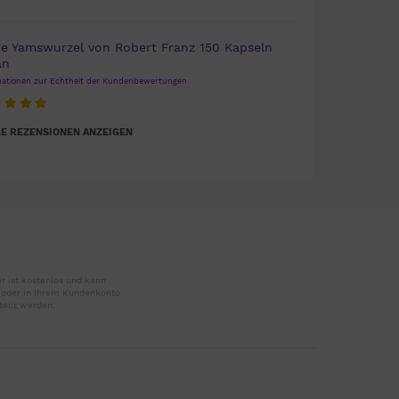
de Yamswurzel von Robert Franz 150 Kapseln
an
mationen zur Echtheit der Kundenbewertungen
E REZENSIONEN ANZEIGEN
r ist kostenlos und kann
r oder in Ihrem Kundenkonto
tellt werden.