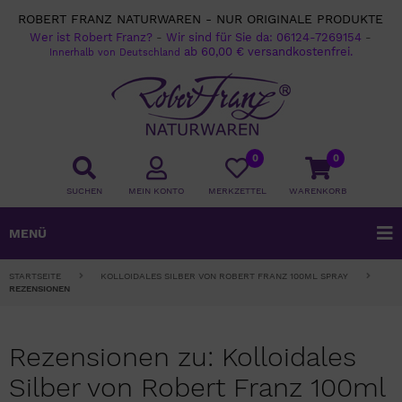
ROBERT FRANZ NATURWAREN - NUR ORIGINALE PRODUKTE
Wer ist Robert Franz?
-
Wir sind für Sie da:
06124-7269154
-
ab 60,00 € versandkostenfrei.
Innerhalb von Deutschland
0
0
SUCHEN
MEIN KONTO
MERKZETTEL
WARENKORB
MENÜ
STARTSEITE
KOLLOIDALES SILBER VON ROBERT FRANZ 100ML SPRAY
REZENSIONEN
Rezensionen zu: Kolloidales
Silber von Robert Franz 100ml