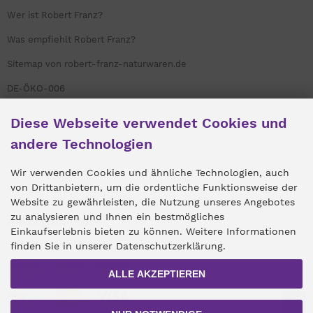
Wer ist Robert Franz?
Was empfiehlt Robert Franz?
Sitemap von robert-franz-naturwaren.de
DE-ÖKO-006
Links
Diese Webseite verwendet Cookies und
Umweltengagement
andere Technologien
Widerruf der Bestellung
Wir verwenden Cookies und ähnliche Technologien, auch
von Drittanbietern, um die ordentliche Funktionsweise der
Website zu gewährleisten, die Nutzung unseres Angebotes
zu analysieren und Ihnen ein bestmögliches
Zahlungsmethoden
Einkaufserlebnis bieten zu können. Weitere Informationen
finden Sie in unserer Datenschutzerklärung.
ALLE AKZEPTIEREN