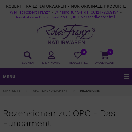
ROBERT FRANZ NATURWAREN - NUR ORIGINALE PRODUKTE
Wer ist Robert Franz?
-
Wir sind für Sie da:
06124-7269154
-
ab 60,00 € versandkostenfrei.
Innerhalb von Deutschland
0
0
SUCHEN
MEIN KONTO
MERKZETTEL
WARENKORB
MENÜ
STARTSEITE
OPC - DAS FUNDAMENT
REZENSIONEN
Rezensionen zu: OPC - Das
Fundament