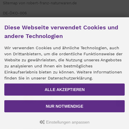
Sitemap von robert-franz-naturwaren.de
DE-ÖKO-006
Links
Diese Webseite verwendet Cookies und
Umweltengagement
andere Technologien
Widerruf der Bestellung
Wir verwenden Cookies und ähnliche Technologien, auch
von Drittanbietern, um die ordentliche Funktionsweise der
Website zu gewährleisten, die Nutzung unseres Angebotes
zu analysieren und Ihnen ein bestmögliches
Zahlungsmethoden
Einkaufserlebnis bieten zu können. Weitere Informationen
finden Sie in unserer Datenschutzerklärung.
ALLE AKZEPTIEREN
NUR NOTWENDIGE
Einstellungen anpassen