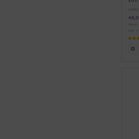
von
Liefer
48,0
266,67
inkl. 7