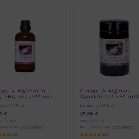
ga-3-Algenöl mit
Omega-3-Algenöl
, DHA und DPA von
Kapseln mit EPA und
ert Franz 100ml
DHA Robert Franz
zeit:
1-3 Tage
Lieferzeit:
1-3 Tage
0 €
25,90 €
€ pro Liter
498,08 € pro Kg
 % MwSt. zzgl.
Versandkosten
inkl. 7 % MwSt. zzgl.
Versandkosten
(39)
(56)