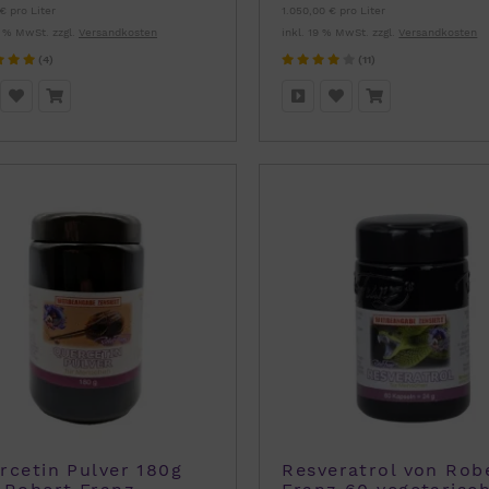
€ pro Liter
1.050,00 € pro Liter
9 % MwSt. zzgl.
Versandkosten
inkl. 19 % MwSt. zzgl.
Versandkosten
(4)
(11)
rcetin Pulver 180g
Resveratrol von Rob