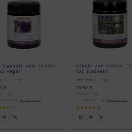
 Kapseln von Robert
Niacin von Robert F
nz vegan
120 Kapseln
zeit:
1-3 Tage
Lieferzeit:
1-3 Tage
0 €
19,50 €
€ pro Kg
262,10 € pro Kg
 % MwSt. zzgl.
Versandkosten
inkl. 7 % MwSt. zzgl.
Versandkosten
(14)
(1)