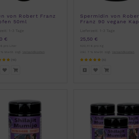
en von Robert Franz
Spermidin von Robe
pfen 50ml
Franz 90 vegane Kap
zeit:
1-3 Tage
Lieferzeit:
1-3 Tage
0 €
25,50 €
€ pro Liter
520,41 € pro Kg
9 % MwSt. zzgl.
Versandkosten
inkl. 7 % MwSt. zzgl.
Versandkosten
(15)
(5)