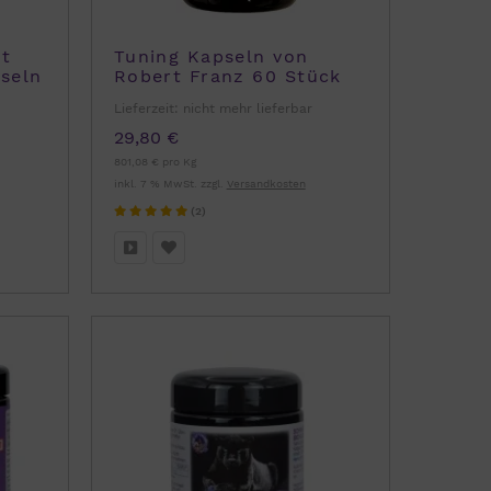
rt
Tuning Kapseln von
seln
Robert Franz 60 Stück
vegan
Lieferzeit:
nicht mehr lieferbar
29,80 €
801,08 € pro Kg
inkl. 7 % MwSt. zzgl.
Versandkosten
(2)