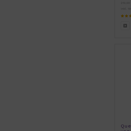
210,00 
inkl. 1
Que