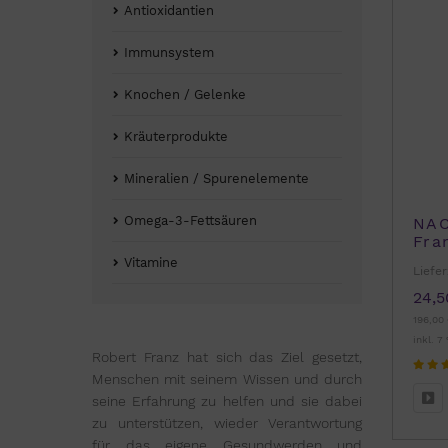
Antioxidantien
Immunsystem
Knochen / Gelenke
Kräuterprodukte
Mineralien / Spurenelemente
Omega-3-Fettsäuren
NAC
Fra
Vitamine
Liefer
24,5
196,00 
inkl. 7
Robert Franz hat sich das Ziel gesetzt,
Menschen mit seinem Wissen und durch
seine Erfahrung zu helfen und sie dabei
zu unterstützen, wieder Verantwortung
für das eigene Gesundwerden und