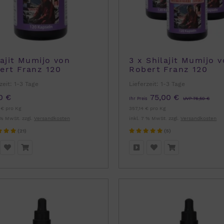
lajit Mumijo von
3 x Shilajit Mumijo 
ert Franz 120
Robert Franz 120
seln
Kapseln
zeit:
1-3 Tage
Lieferzeit:
1-3 Tage
0 €
75,00 €
Ihr Preis
UVP 76,50 €
 € pro Kg
357,14 € pro Kg
 % MwSt. zzgl.
Versandkosten
inkl. 7 % MwSt. zzgl.
Versandkosten
(21)
(5)