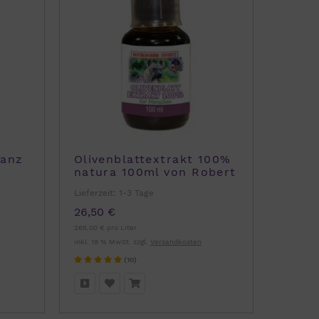
ranz
Olivenblattextrakt 100%
natura 100ml von Robert
Franz
Lieferzeit:
1-3 Tage
26,50 €
265,00 € pro Liter
inkl. 19 % MwSt. zzgl.
Versandkosten
(10)