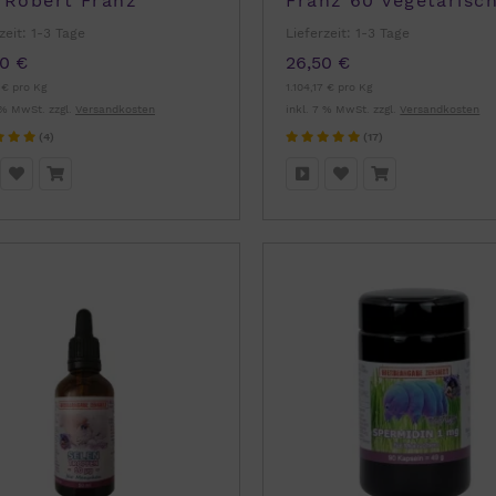
 Robert Franz
Franz 60 vegetarisc
Kapseln
zeit:
1-3 Tage
Lieferzeit:
1-3 Tage
0 €
26,50 €
 € pro Kg
1.104,17 € pro Kg
 % MwSt. zzgl.
Versandkosten
inkl. 7 % MwSt. zzgl.
Versandkosten
(4)
(17)