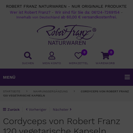
ROBERT FRANZ NATURWAREN - NUR ORIGINALE PRODUKTE
Wer ist Robert Franz?
-
Wir sind für Sie da:
06124-7269154
-
ab 60,00 € versandkostenfrei.
Innerhalb von Deutschland
0
0
SUCHEN
MEIN KONTO
MERKZETTEL
WARENKORB
MENÜ
STARTSEITE
NAHRUNGSERGÄNZUNG
CORDYCEPS VON ROBERT FRANZ
120 VEGETARISCHE KAPSELN
Zurück
Vorheriger
Nächster
Cordyceps von Robert Franz
120 vegetarische Kapseln