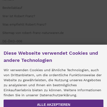
Bestellablauf
Wer ist Robert Franz?
Was empfiehlt Robert Franz?
Sitemap von robert-franz-naturwaren.de
DE-ÖKO-006
Links
Diese Webseite verwendet Cookies und
Umweltengagement
andere Technologien
Widerruf der Bestellung
Wir verwenden Cookies und ähnliche Technologien, auch
von Drittanbietern, um die ordentliche Funktionsweise der
Website zu gewährleisten, die Nutzung unseres Angebotes
zu analysieren und Ihnen ein bestmögliches
Zahlungsmethoden
Einkaufserlebnis bieten zu können. Weitere Informationen
finden Sie in unserer Datenschutzerklärung.
ALLE AKZEPTIEREN