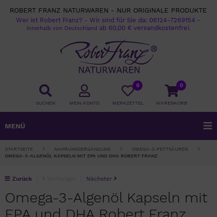
ROBERT FRANZ NATURWAREN - NUR ORIGINALE PRODUKTE
Wer ist Robert Franz?
-
Wir sind für Sie da:
06124-7269154
-
ab 60,00 € versandkostenfrei.
Innerhalb von Deutschland
0
0
SUCHEN
MEIN KONTO
MERKZETTEL
WARENKORB
MENÜ
STARTSEITE
NAHRUNGSERGÄNZUNG
OMEGA-3-FETTSÄUREN
OMEGA-3-ALGENÖL KAPSELN MIT EPA UND DHA ROBERT FRANZ
Zurück
Vorheriger
Nächster
Omega-3-Algenöl Kapseln mit
EPA und DHA Robert Franz