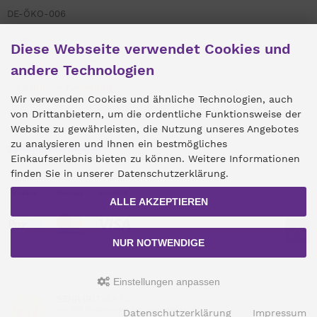
DE-ÖKO-006
Links
Diese Webseite verwendet Cookies und
Umweltengagement
andere Technologien
Widerruf der Bestellung
Wir verwenden Cookies und ähnliche Technologien, auch
von Drittanbietern, um die ordentliche Funktionsweise der
Website zu gewährleisten, die Nutzung unseres Angebotes
zu analysieren und Ihnen ein bestmögliches
Zahlungsmethoden
Einkaufserlebnis bieten zu können. Weitere Informationen
finden Sie in unserer Datenschutzerklärung.
ALLE AKZEPTIEREN
NUR NOTWENDIGE
Einstellungen anpassen
SEHR GUT
(4.9 / 5)
Alle Preise inkl. gesetzl. MwSt. zzgl.
Versandkosten
. Die durchgestrichenen
aus
686
Bewertungen bei: shopvote.de ⓘ
Datenschutzerklärung
Impressum
Preise entsprechen dem bisherigen Preis bei Robert Franz Naturwaren.