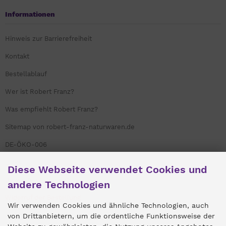
Informationen
Hinweis zur Barrierefreiheit
Kontakt
Bestellablauf
Wer ist Robert Franz?
Was empfiehlt Robert Franz?
Sitemap von robert-franz-naturwaren.de
DE-ÖKO-006
Links
Diese Webseite verwendet Cookies und
Umweltengagement
andere Technologien
Widerruf der Bestellung
Wir verwenden Cookies und ähnliche Technologien, auch
von Drittanbietern, um die ordentliche Funktionsweise der