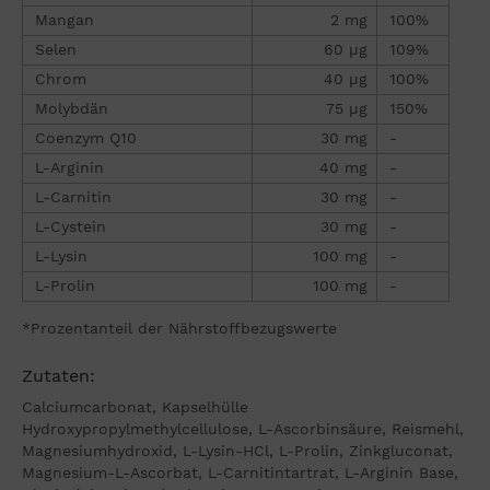
Mangan
2 mg
100%
Selen
60 µg
109%
Chrom
40 µg
100%
Molybdän
75 µg
150%
Coenzym Q10
30 mg
-
L-Arginin
40 mg
-
L-Carnitin
30 mg
-
L-Cystein
30 mg
-
L-Lysin
100 mg
-
L-Prolin
100 mg
-
*Prozentanteil der Nährstoffbezugswerte
Zutaten:
Calciumcarbonat, Kapselhülle
Hydroxypropylmethylcellulose, L-Ascorbinsäure, Reismehl,
Magnesiumhydroxid, L-Lysin-HCl, L-Prolin, Zinkgluconat,
Magnesium-L-Ascorbat, L-Carnitintartrat, L-Arginin Base,