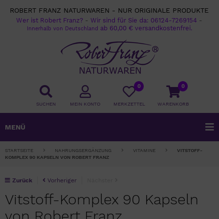
ROBERT FRANZ NATURWAREN - NUR ORIGINALE PRODUKTE
Wer ist Robert Franz?
-
Wir sind für Sie da:
06124-7269154
-
ab 60,00 € versandkostenfrei.
Innerhalb von Deutschland
0
0
SUCHEN
MEIN KONTO
MERKZETTEL
WARENKORB
MENÜ
STARTSEITE
NAHRUNGSERGÄNZUNG
VITAMINE
VITSTOFF-
KOMPLEX 90 KAPSELN VON ROBERT FRANZ
Zurück
Vorheriger
Nächster
Vitstoff-Komplex 90 Kapseln
von Robert Franz