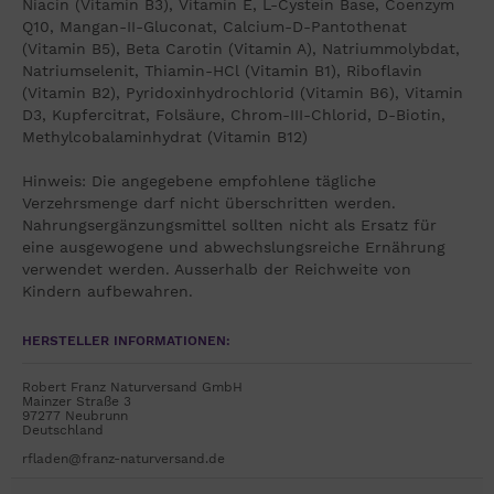
Niacin (Vitamin B3), Vitamin E, L-Cystein Base, Coenzym
Q10, Mangan-II-Gluconat, Calcium-D-Pantothenat
(Vitamin B5), Beta Carotin (Vitamin A), Natriummolybdat,
Natriumselenit, Thiamin-HCl (Vitamin B1), Riboflavin
(Vitamin B2), Pyridoxinhydrochlorid (Vitamin B6), Vitamin
D3, Kupfercitrat, Folsäure, Chrom-III-Chlorid, D-Biotin,
Methylcobalaminhydrat (Vitamin B12)
Hinweis: Die angegebene empfohlene tägliche
Verzehrsmenge darf nicht überschritten werden.
Nahrungsergänzungsmittel sollten nicht als Ersatz für
eine ausgewogene und abwechslungsreiche Ernährung
verwendet werden. Ausserhalb der Reichweite von
Kindern aufbewahren.
HERSTELLER INFORMATIONEN:
Robert Franz Naturversand GmbH
Mainzer Straße 3
97277 Neubrunn
Deutschland
rfladen@franz-naturversand.de