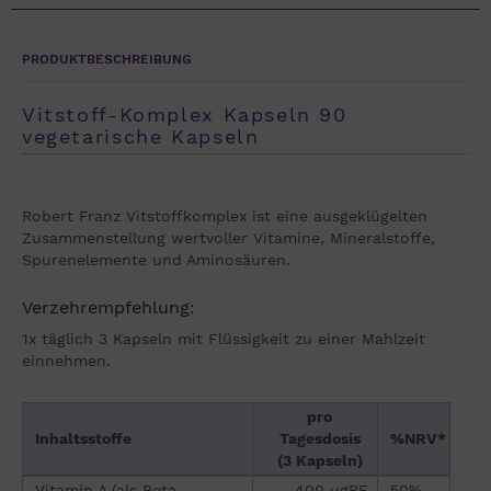
PRODUKTBESCHREIBUNG
Vitstoff-Komplex Kapseln 90
vegetarische Kapseln
Robert Franz Vitstoffkomplex ist eine ausgeklügelten
Zusammenstellung wertvoller Vitamine, Mineralstoffe,
Spurenelemente und Aminosäuren.
Verzehrempfehlung:
1x täglich 3 Kapseln mit Flüssigkeit zu einer Mahlzeit
einnehmen.
pro
Inhaltsstoffe
Tagesdosis
%NRV*
(3 Kapseln)
Vitamin A (als Beta-
400 µgRE
50%