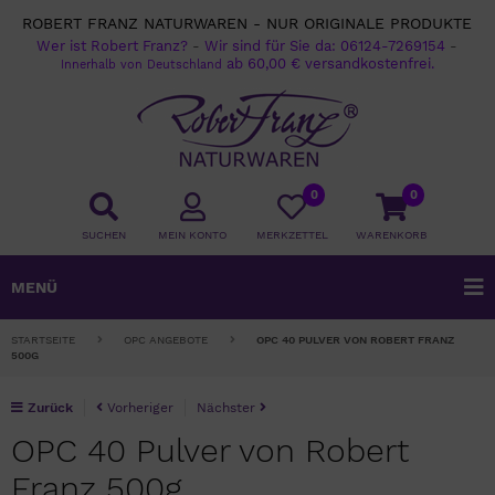
ROBERT FRANZ NATURWAREN - NUR ORIGINALE PRODUKTE
Wer ist Robert Franz?
-
Wir sind für Sie da:
06124-7269154
-
ab 60,00 € versandkostenfrei.
Innerhalb von Deutschland
0
0
SUCHEN
MEIN KONTO
MERKZETTEL
WARENKORB
MENÜ
STARTSEITE
OPC ANGEBOTE
OPC 40 PULVER VON ROBERT FRANZ
500G
Zurück
Vorheriger
Nächster
OPC 40 Pulver von Robert
Franz 500g