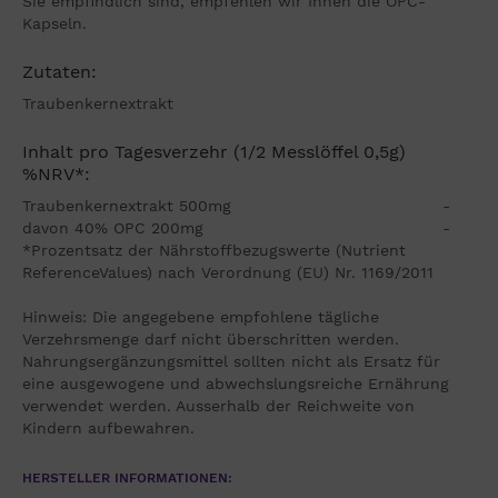
Sie empfindlich sind, empfehlen wir Ihnen die OPC-
Kapseln.
Zutaten:
Traubenkernextrakt
Inhalt pro Tagesverzehr (1/2 Messlöffel 0,5g)
%NRV*:
Traubenkernextrakt 500mg -
davon 40% OPC 200mg -
*Prozentsatz der Nährstoffbezugswerte (Nutrient
ReferenceValues) nach Verordnung (EU) Nr. 1169/2011
Hinweis: Die angegebene empfohlene tägliche
Verzehrsmenge darf nicht überschritten werden.
Nahrungsergänzungsmittel sollten nicht als Ersatz für
eine ausgewogene und abwechslungsreiche Ernährung
verwendet werden. Ausserhalb der Reichweite von
Kindern aufbewahren.
HERSTELLER INFORMATIONEN: