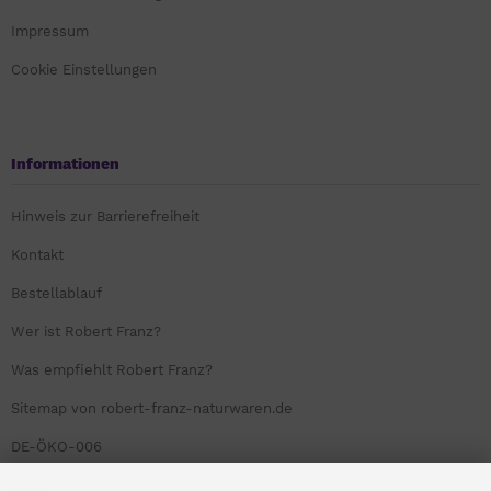
Impressum
Cookie Einstellungen
Informationen
Hinweis zur Barrierefreiheit
Kontakt
Bestellablauf
Wer ist Robert Franz?
Was empfiehlt Robert Franz?
Sitemap von robert-franz-naturwaren.de
DE-ÖKO-006
Links