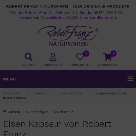
ROBERT FRANZ NATURWAREN - NUR ORIGINALE PRODUKTE
Wer ist Robert Franz?
-
Wir sind für Sie da:
06124-7269154
-
ab 60,00 € versandkostenfrei.
Innerhalb von Deutschland
0
0
SUCHEN
MEIN KONTO
MERKZETTEL
WARENKORB
MENÜ
STARTSEITE
THEMEN
IMMUNSYSTEM
EISEN KAPSELN VON
ROBERT FRANZ
Zurück
Vorheriger
Nächster
Eisen Kapseln von Robert
Franz