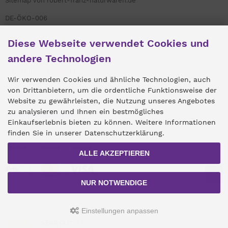
Sitemap von robert-franz-naturwaren.de
DE-ÖKO-006
Links
Diese Webseite verwendet Cookies und
Umweltengagement
andere Technologien
Widerruf der Bestellung
Wir verwenden Cookies und ähnliche Technologien, auch
von Drittanbietern, um die ordentliche Funktionsweise der
Website zu gewährleisten, die Nutzung unseres Angebotes
zu analysieren und Ihnen ein bestmögliches
Zahlungsmethoden
Einkaufserlebnis bieten zu können. Weitere Informationen
finden Sie in unserer Datenschutzerklärung.
ALLE AKZEPTIEREN
NUR NOTWENDIGE
Einstellungen anpassen
SEHR GUT
(4.9 / 5)
Alle Preise inkl. gesetzl. MwSt. zzgl.
Versandkosten
. Die durchgestrichenen