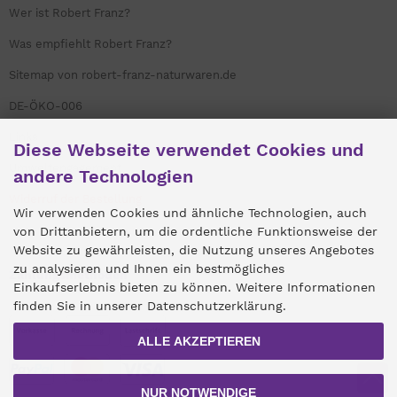
Wer ist Robert Franz?
Was empfiehlt Robert Franz?
Sitemap von robert-franz-naturwaren.de
DE-ÖKO-006
Links
Diese Webseite verwendet Cookies und
Umweltengagement
andere Technologien
Widerruf der Bestellung
Wir verwenden Cookies und ähnliche Technologien, auch
von Drittanbietern, um die ordentliche Funktionsweise der
Website zu gewährleisten, die Nutzung unseres Angebotes
zu analysieren und Ihnen ein bestmögliches
Zahlungsmethoden
Einkaufserlebnis bieten zu können. Weitere Informationen
finden Sie in unserer Datenschutzerklärung.
ALLE AKZEPTIEREN
NUR NOTWENDIGE