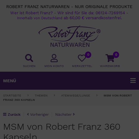
ROBERT FRANZ NATURWAREN - NUR ORIGINALE PRODUKTE
Wer ist Robert Franz?
-
Wir sind für Sie da:
06124-7269154
-
ab 60,00 € versandkostenfrei.
Innerhalb von Deutschland
0
0
SUCHEN
MEIN KONTO
MERKZETTEL
WARENKORB
MENÜ
STARTSEITE
THEMEN
ATEMWEGE/LUNGE
MSM VON ROBERT
FRANZ 360 KAPSELN
Zurück
Vorheriger
Nächster
MSM von Robert Franz 360
Kapseln