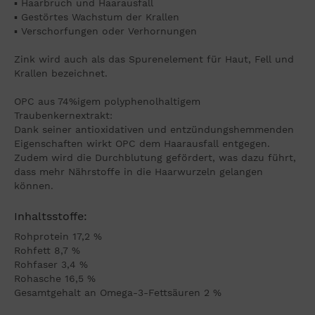
▪ Haarbruch und Haarausfall
▪ Gestörtes Wachstum der Krallen
▪ Verschorfungen oder Verhornungen
Zink wird auch als das Spurenelement für Haut, Fell und
Krallen bezeichnet.
OPC aus 74%igem polyphenolhaltigem
Traubenkernextrakt:
Dank seiner antioxidativen und entzündungshemmenden
Eigenschaften wirkt OPC dem Haarausfall entgegen.
Zudem wird die Durchblutung gefördert, was dazu führt,
dass mehr Nährstoffe in die Haarwurzeln gelangen
können.
Inhaltsstoffe:
Rohprotein 17,2 %
Rohfett 8,7 %
Rohfaser 3,4 %
Rohasche 16,5 %
Gesamtgehalt an Omega-3-Fettsäuren 2 %