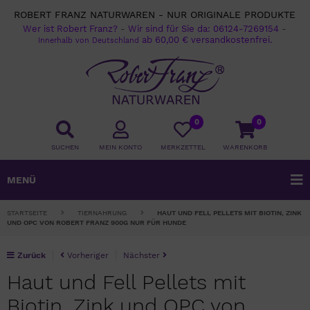
ROBERT FRANZ NATURWAREN - NUR ORIGINALE PRODUKTE
Wer ist Robert Franz?
-
Wir sind für Sie da:
06124-7269154
-
ab 60,00 € versandkostenfrei.
Innerhalb von Deutschland
0
0
SUCHEN
MEIN KONTO
MERKZETTEL
WARENKORB
MENÜ
STARTSEITE
TIERNAHRUNG
HAUT UND FELL PELLETS MIT BIOTIN, ZINK
UND OPC VON ROBERT FRANZ 900G NUR FÜR HUNDE
Zurück
Vorheriger
Nächster
Haut und Fell Pellets mit
Biotin, Zink und OPC von