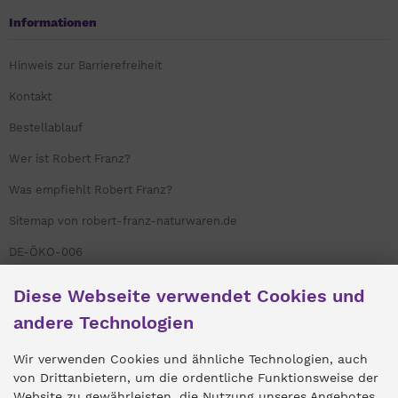
Informationen
Hinweis zur Barrierefreiheit
Kontakt
Bestellablauf
Wer ist Robert Franz?
Was empfiehlt Robert Franz?
Sitemap von robert-franz-naturwaren.de
DE-ÖKO-006
Links
Diese Webseite verwendet Cookies und
Umweltengagement
andere Technologien
Widerruf der Bestellung
Wir verwenden Cookies und ähnliche Technologien, auch
von Drittanbietern, um die ordentliche Funktionsweise der
Website zu gewährleisten, die Nutzung unseres Angebotes