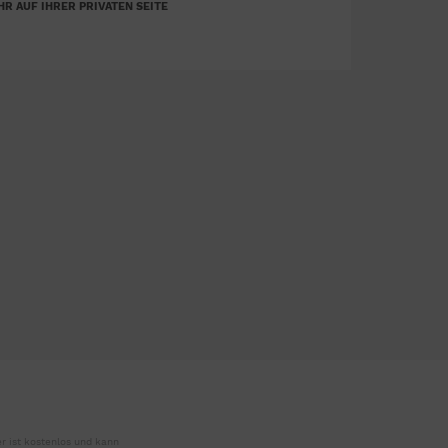
R AUF IHRER PRIVATEN SEITE
r ist kostenlos und kann