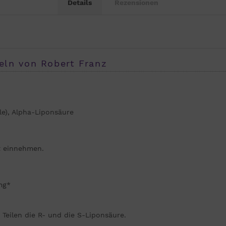
Details
Rezensionen
eln von Robert Franz
le), Alpha-Liponsäure
it einnehmen.
mg*
 Teilen die R- und die S-Liponsäure.