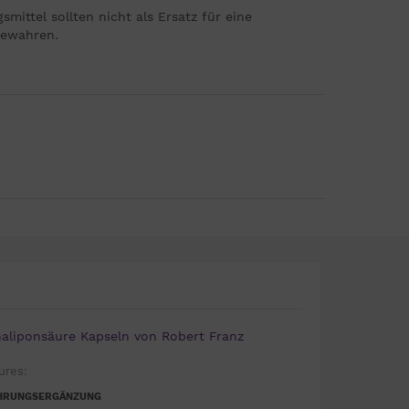
ittel sollten nicht als Ersatz für eine
bewahren.
haliponsäure Kapseln von Robert Franz
ures:
HRUNGSERGÄNZUNG