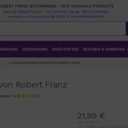
ROBERT FRANZ NATURWAREN - NUR ORIGINALE PRODUKTE
Wer ist Robert Franz?
-
Wir sind für Sie da:
06124-7269154
ab 60,00 € versandkostenfrei.
Innerhalb von Deutschland
NAHRUNG
VERDAUUNG
KRÄUTERTEE
BÜCHER & SONSTIGE
ALPHALIPONSÄURE KAPSELN VON ROBERT FRANZ
von Robert Franz
ungen:
(21)
21,90 €
306,72 € pro Kg
inkl. 7 % MwSt. zzgl.
Versandkosten