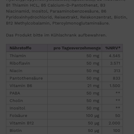
B1 Thiamin HCL, B5 Calcium-D-Pantothenat, B3
Niacinamid, Inositol, Paraaminobenzoesäure, B6
Pyridoxinhydrochlorid, Reisextrakt, Reiskonzentrat, Biotin,
B12 Methylcobalamin, Pteroylmonoglutaminsäure.
Das Produkt bitte im Kühlschrank aufbewahren.
Nährstoffe
pro Tagesverzehmenge
%NRV*
Thiamin
50 mg
4.545
Riboflavin
50 mg
3.571
Niacin
50 mg
313
Pantothensäure
50 mg
833
Vitamin B6
21 mg
1.500
PABA
50 mg
**
Cholin
50 mg
**
Inositol
50 mg
**
Folsäure
100 μg
50
Vitamin B12
50 μg
2.000
Biotin
50 μg
100