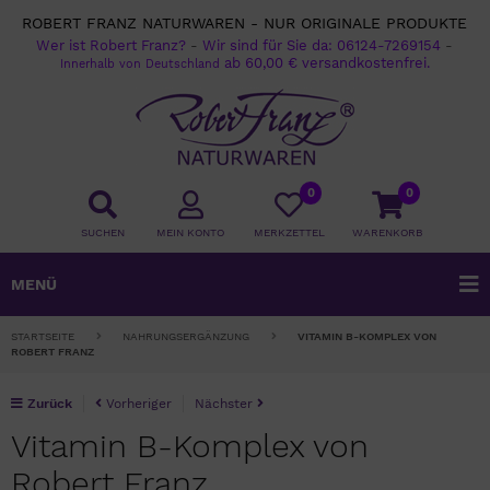
ROBERT FRANZ NATURWAREN - NUR ORIGINALE PRODUKTE
Wer ist Robert Franz?
-
Wir sind für Sie da:
06124-7269154
-
ab 60,00 € versandkostenfrei.
Innerhalb von Deutschland
0
0
SUCHEN
MEIN KONTO
MERKZETTEL
WARENKORB
MENÜ
STARTSEITE
NAHRUNGSERGÄNZUNG
VITAMIN B-KOMPLEX VON
ROBERT FRANZ
Zurück
Vorheriger
Nächster
Vitamin B-Komplex von
Robert Franz