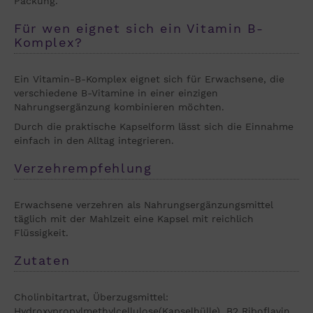
Packung.
Für wen eignet sich ein Vitamin B-
Komplex?
Ein Vitamin-B-Komplex eignet sich für Erwachsene, die
verschiedene B-Vitamine in einer einzigen
Nahrungsergänzung kombinieren möchten.
Durch die praktische Kapselform lässt sich die Einnahme
einfach in den Alltag integrieren.
Verzehrempfehlung
Erwachsene verzehren als Nahrungsergänzungsmittel
täglich mit der Mahlzeit eine Kapsel mit reichlich
Flüssigkeit.
Zutaten
Cholinbitartrat, Überzugsmittel:
Hydroxypropylmethylcellulose(Kapselhülle), B2 Riboflavin,