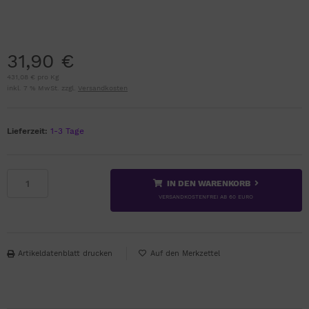
31,90 €
431,08 € pro Kg
inkl. 7 % MwSt. zzgl.
Versandkosten
Lieferzeit:
1-3 Tage
IN DEN WARENKORB
VERSANDKOSTENFREI AB 60 EURO
Artikeldatenblatt drucken