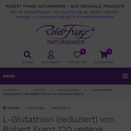
ROBERT FRANZ NATURWAREN - NUR ORIGINALE PRODUKTE
Wer ist Robert Franz?
-
Wir sind für Sie da:
06124-7269154
-
ab 60,00 € versandkostenfrei.
Innerhalb von Deutschland
0
0
SUCHEN
MEIN KONTO
MERKZETTEL
WARENKORB
MENÜ
STARTSEITE
THEMEN
AMINOSÄUREN
L-GLUTATHION
(REDUZIERT) VON ROBERT FRANZ 120 VEGANE KAPSELN
Zurück
Vorheriger
Nächster
L-Glutathion (reduziert) von
Robert Franz 120 vegane