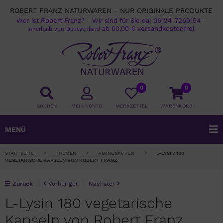
ROBERT FRANZ NATURWAREN - NUR ORIGINALE PRODUKTE
Wer ist Robert Franz?
-
Wir sind für Sie da:
06124-7269154
-
ab 60,00 € versandkostenfrei.
Innerhalb von Deutschland
0
0
SUCHEN
MEIN KONTO
MERKZETTEL
WARENKORB
MENÜ
STARTSEITE
THEMEN
AMINOSÄUREN
L-LYSIN 180
VEGETARISCHE KAPSELN VON ROBERT FRANZ
Zurück
Vorheriger
Nächster
L-Lysin 180 vegetarische
Kapseln von Robert Franz