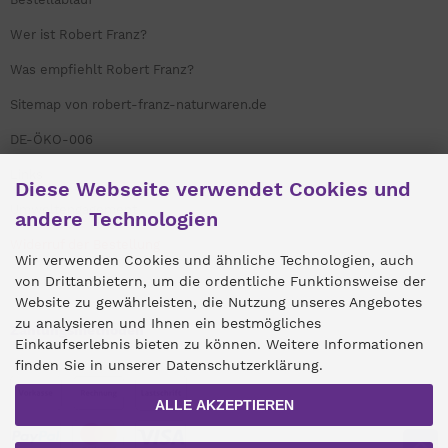
Wer ist Robert Franz?
Was empfiehlt Robert Franz?
Sitemap von robert-franz-naturwaren.de
DE-ÖKO-006
Links
Diese Webseite verwendet Cookies und
Umweltengagement
andere Technologien
Widerruf der Bestellung
Wir verwenden Cookies und ähnliche Technologien, auch
von Drittanbietern, um die ordentliche Funktionsweise der
Website zu gewährleisten, die Nutzung unseres Angebotes
zu analysieren und Ihnen ein bestmögliches
Zahlungsmethoden
Einkaufserlebnis bieten zu können. Weitere Informationen
finden Sie in unserer Datenschutzerklärung.
ALLE AKZEPTIEREN