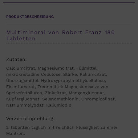
PRODUKTBESCHREIBUNG
Multimineral von Robert Franz 180
Tabletten
Zutaten:
Calciumcitrat, Magnesiumcitrat, Füllmittel:
mikrokristalline Cellulose, Stärke, Kaliumcitrat,
Überzugsmittel: Hydroxypropylmethylcellulose,
Eisenfumarat, Trennmittel: Magnesiumsalze von
Speisefettsäuren, Zinkcitrat, Mangangluconat,
Kupfergluconat, Selenomethionin, Chrompicolinat,
Natriummolybdat, Kaliumiodid.
Verzehrempfehlung:
2 Tabletten täglich mit reichlich Flüssigkeit zu einer
Mahlzeit.