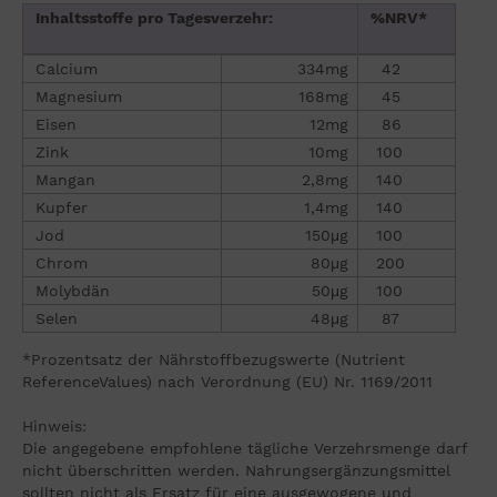
Inhaltsstoffe pro Tagesverzehr:
%NRV*
Calcium
334mg
42
Magnesium
168mg
45
Eisen
12mg
86
Zink
10mg
100
Mangan
2,8mg
140
Kupfer
1,4mg
140
Jod
150μg
100
Chrom
80μg
200
Molybdän
50μg
100
Selen
48μg
87
*Prozentsatz der Nährstoffbezugswerte (Nutrient
ReferenceValues) nach Verordnung (EU) Nr. 1169/2011
Hinweis:
Die angegebene empfohlene tägliche Verzehrsmenge darf
nicht überschritten werden. Nahrungsergänzungsmittel
sollten nicht als Ersatz für eine ausgewogene und