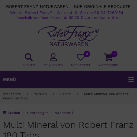
ROBERT FRANZ NATURWAREN - NUR ORIGINALE PRODUKTE
Wer ist Robert Franz?
-
Wir sind für Sie da:
06124-7269154
-
ab 60,00 € versandkostenfrei.
Innerhalb von Deutschland
0
0
SUCHEN
MEIN KONTO
MERKZETTEL
WARENKORB
MENÜ
STARTSEITE
THEMEN
HAARE
MULTI MINERAL VON ROBERT
FRANZ 180 TABS
Zurück
Vorheriger
Nächster
Multi Mineral von Robert Franz
180 Tabs