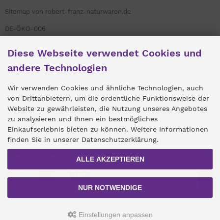
Sitemap von robert-franz-naturwaren.de
DE-ÖKO-006
Links
Diese Webseite verwendet Cookies und
Umweltengagement
andere Technologien
Widerruf der Bestellung
Wir verwenden Cookies und ähnliche Technologien, auch
von Drittanbietern, um die ordentliche Funktionsweise der
Website zu gewährleisten, die Nutzung unseres Angebotes
zu analysieren und Ihnen ein bestmögliches
Zahlungsmethoden
Einkaufserlebnis bieten zu können. Weitere Informationen
finden Sie in unserer Datenschutzerklärung.
ALLE AKZEPTIEREN
NUR NOTWENDIGE
Einstellungen anpassen