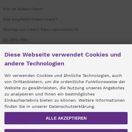
Wer ist Robert Franz?
Was empfiehlt Robert Franz?
Sitemap von robert-franz-naturwaren.de
DE-ÖKO-006
Links
Diese Webseite verwendet Cookies und
Umweltengagement
andere Technologien
Widerruf der Bestellung
Wir verwenden Cookies und ähnliche Technologien, auch
von Drittanbietern, um die ordentliche Funktionsweise der
Website zu gewährleisten, die Nutzung unseres Angebotes
zu analysieren und Ihnen ein bestmögliches
Zahlungsmethoden
Einkaufserlebnis bieten zu können. Weitere Informationen
finden Sie in unserer Datenschutzerklärung.
ALLE AKZEPTIEREN