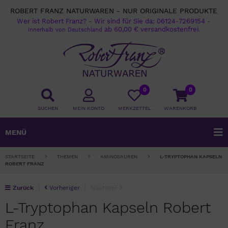
ROBERT FRANZ NATURWAREN - NUR ORIGINALE PRODUKTE
Wer ist Robert Franz?
-
Wir sind für Sie da:
06124-7269154
-
ab 60,00 € versandkostenfrei.
Innerhalb von Deutschland
0
0
SUCHEN
MEIN KONTO
MERKZETTEL
WARENKORB
MENÜ
STARTSEITE
THEMEN
AMINOSÄUREN
L-TRYPTOPHAN KAPSELN
ROBERT FRANZ
Zurück
Vorheriger
Nächster
L-Tryptophan Kapseln Robert
Franz