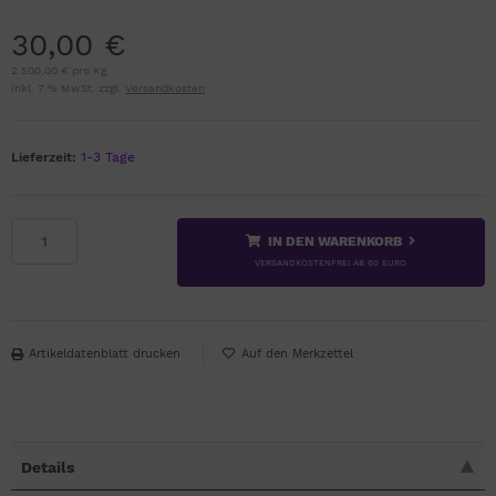
30,00 €
2.500,00 € pro Kg
inkl. 7 % MwSt. zzgl.
Versandkosten
Lieferzeit:
1-3 Tage
IN DEN WARENKORB
VERSANDKOSTENFREI AB 60 EURO
Artikeldatenblatt drucken
Details