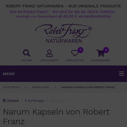
ROBERT FRANZ NATURWAREN - NUR ORIGINALE PRODUKTE
Wer ist Robert Franz?
-
Wir sind für Sie da:
06124-7269154
-
ab 60,00 € versandkostenfrei.
Innerhalb von Deutschland
0
0
SUCHEN
MEIN KONTO
MERKZETTEL
WARENKORB
MENÜ
STARTSEITE
VERDAUUNG
NARUM KAPSELN VON ROBERT FRANZ
Zurück
Vorheriger
Nächster
Narum Kapseln von Robert
Franz